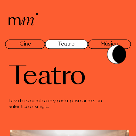
Cine
Teatro
Música
Teatro
La vida es puro teatro y poder plasmarlo es un 
auténtico privilegio.